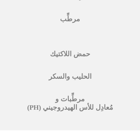
مرطِّب
حمض اللاكتيك
الحليب والسكر
مرطِّبات و
مُعادِل للأس الهيدروجيني (PH)