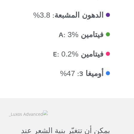
الدهون المشبعة:
3.8%
فيتامين A:
3%
فيتامين E:
0.2%
أوميغا 3:
47%
يمكن أن تتغيّر بنية الشعر عند