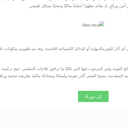
 وراقٍ، إذ يقدّم مظهرًا أملسًا مثاليًا وصحيًا بشكل طبيعي.
من أي آثار للفورمالديهايد أو البدائل الكيميائية القاسية. وقد تم تطويره بمكوّنات ع
 القوية وغير المرغوب فيها التي غالبًا ما ترافق علاجات التمليس. تتيح تركيبته المب
ية المتقدمة، يصبح الشعر أكثر نعومة ولمعانًا ومحاذاةً مثالية بطريقة صحية وراقي
كن موزعًا