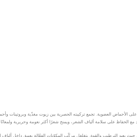
لى الأحماض العضوية. تجمع تركيبته الحصرية بين زيوت مغذّية وبروتينات وأحما
مع الحفاظ على سلامة ألياف الشعر، ويمنح شعرًا أكثر نعومة وحريرية ولمعانًا مت
يث يعيد الترطيب والقوة. يتغلغل مركّب المكوّنات الفعّالة بعمق داخل ألياف ال