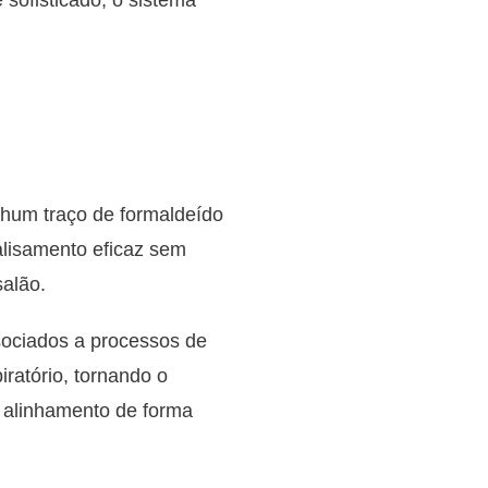
sofisticado, o sistema
hum traço de formaldeído
alisamento eficaz sem
salão.
sociados a processos de
ratório, tornando o
 alinhamento de forma