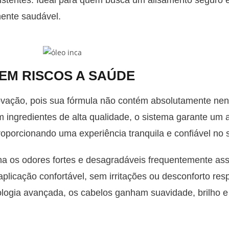
istentes. Ideal para quem busca um alisamento seguro e 
mente saudável.
EM RISCOS A SAÚDE
ovação, pois sua fórmula não contém absolutamente nen
m ingredientes de alta qualidade, o sistema garante um 
roporcionando uma experiência tranquila e confiável no 
na os odores fortes e desagradáveis frequentemente as
icação confortável, sem irritações ou desconforto respi
logia avançada, os cabelos ganham suavidade, brilho e