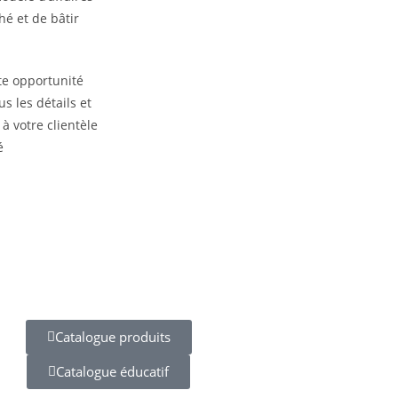
hé et de bâtir
te opportunité
s les détails et
 à votre clientèle
é
Catalogue produits
Catalogue éducatif