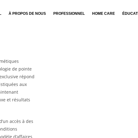
L
À PROPOS DE NOUS
PROFESSIONNEL
HOME CARE
ÉDUCAT
smétiques
logie de pointe
exclusive répond
istiquées aux
aintenant
xe et résultats
 d’un accès à des
onditions
dèle d’affaires